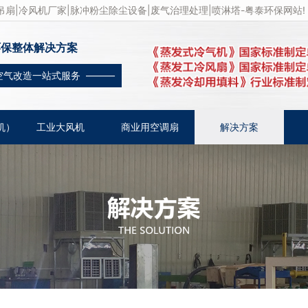
扇|冷风机厂家|脉冲粉尘除尘设备|废气治理处理|喷淋塔-粤泰环保网站!
环保整体解决方案
空气改造一站式服务 ———
机）
工业大风机
商业用空调扇
解决方案