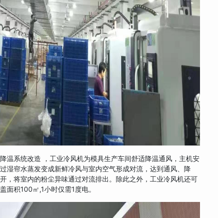
降温系统改造 ，工业冷风机为模具生产车间舒适降温通风，主机安
经过湿帘水蒸发变成新鲜冷风与室内空气形成对流，达到通风、降
打开，将室内的粉尘异味通过对流排出。除此之外，工业冷风机还可
面积100㎡,1小时仅需1度电。